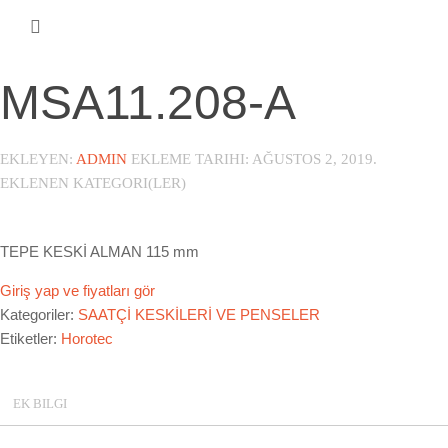
MSA11.208-A
EKLEYEN:
ADMIN
EKLEME TARIHI:
AĞUSTOS 2, 2019
.
EKLENEN KATEGORI(LER)
TEPE KESKİ ALMAN 115 mm
Giriş yap ve fiyatları gör
Kategoriler:
SAATÇİ KESKİLERİ VE PENSELER
Etiketler:
Horotec
EK BILGI