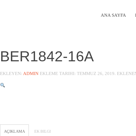
ANA SAYFA
BER1842-16A
EKLEYEN:
ADMIN
EKLEME TARIHI:
TEMMUZ 26, 2019
. EKLENE
AÇIKLAMA
EK BILGI