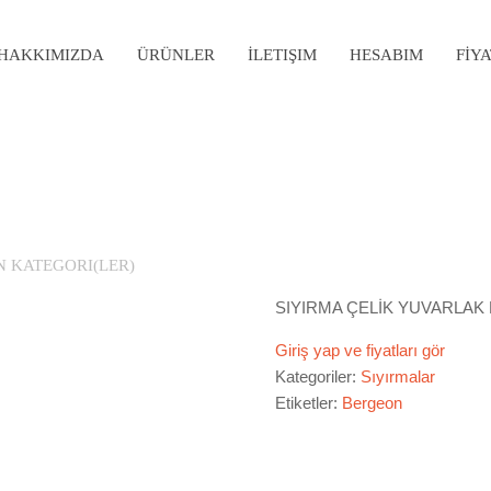
HAKKIMIZDA
ÜRÜNLER
İLETIŞIM
HESABIM
FİY
N KATEGORI(LER)
SIYIRMA ÇELİK YUVARLAK 
Giriş yap ve fiyatları gör
Kategoriler:
Sıyırmalar
Etiketler:
Bergeon