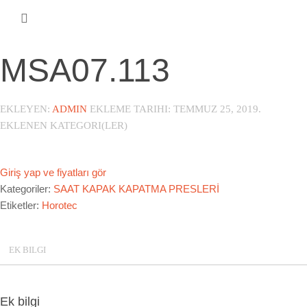
MSA07.113
EKLEYEN:
ADMIN
EKLEME TARIHI:
TEMMUZ 25, 2019
.
EKLENEN KATEGORI(LER)
Giriş yap ve fiyatları gör
Kategoriler:
SAAT KAPAK KAPATMA PRESLERİ
Etiketler:
Horotec
EK BILGI
Ek bilgi